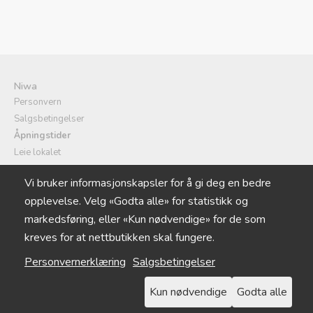
Niwa
Personvern
Salgsbetingelser
Åpningstider
Leie lokalet
Selskapsmeny/catering
Vi bruker informasjonskapsler for å gi deg en bedre
Logg inn
opplevelse. Velg «Godta alle» for statistikk og
Cookie-innstillinger
markedsføring, eller «Kun nødvendige» for de som
kreves for at nettbutikken skal fungere.
Personvernerklæring
Salgsbetingelser
22 22 96 00
FACEBOOK
Kun nødvendige
Godta alle